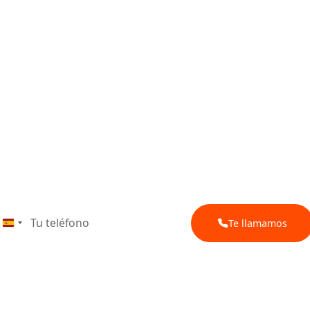
Empieza sin compromiso.
imera consulta grat
Te llamamos
Spain
+34