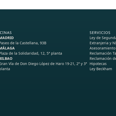
CINAS
SERVICIOS
MADRID
Ley de Segund
‍Paseo de la Castellana, 93B
Extranjeria y N
MÁLAGA
Asesoramiento 
Plaza de la Solidaridad, 12, 5ª planta
Reclamación Ta
BILBAO
Reclamación de
Gran Vía de Don Diego López de Haro 19-21, 2ª y 3ª
Hipotecas
planta
Ley Beckham