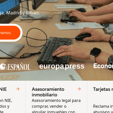
a, Madrid y Bilbao.⁠
amamos
 NIE
Asesoramiento
Tarjetas 
inmobiliario
n NIE,
Asesoramiento legal para
ados y
comprar, vender o
Reclama i
de
alquilar inmuebles con
abusivos y