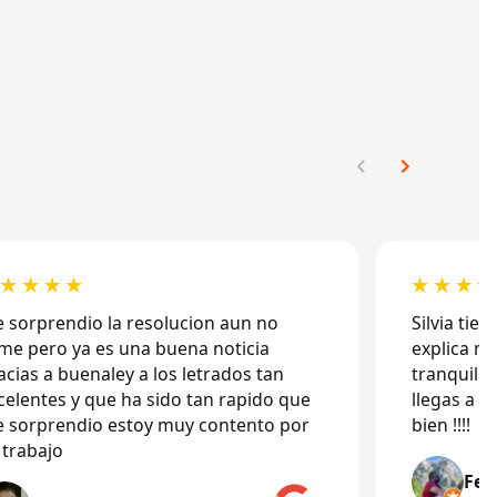
 sorprendio la resolucion aun no
Silvia tien
rme pero ya es una buena noticia
explica m
acias a buenaley a los letrados tan
tranquilo
celentes y que ha sido tan rapido que
llegas a t
 sorprendio estoy muy contento por
bien !!!!
 trabajo
Fer