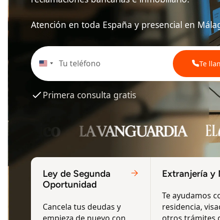
Atención en toda España y presencial en Málag
Te ll
United
States
+1
Primera consulta gratis
Ley de Segunda
Extranjería y
Oportunidad
Te ayudamos co
Cancela tus deudas y
residencia, vis
empieza de nuevo con
otros trámites 