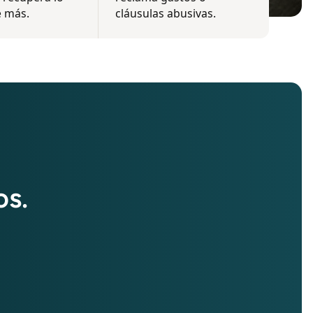
 más.
cláusulas abusivas.
os.