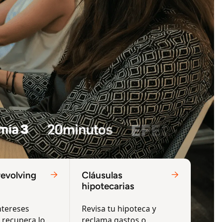
revolving
Cláusulas
hipotecarias
ntereses
Revisa tu hipoteca y
 recupera lo
reclama gastos o